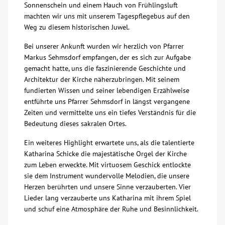
Sonnenschein und einem Hauch von Frühlingsluft
machten wir uns mit unserem Tagespflegebus auf den
Über uns
Weg zu diesem historischen Juwel.
Veranstaltungen
Bei unserer Ankunft wurden wir herzlich von Pfarrer
Markus Sehmsdorf empfangen, der es sich zur Aufgabe
gemacht hatte, uns die faszinierende Geschichte und
Spenden
Architektur der Kirche näherzubringen. Mit seinem
fundierten Wissen und seiner lebendigen Erzählweise
entführte uns Pfarrer Sehmsdorf in längst vergangene
Mitmachen
Zeiten und vermittelte uns ein tiefes Verständnis für die
Bedeutung dieses sakralen Ortes.
Karriere
Ein weiteres Highlight erwartete uns, als die talentierte
Katharina Schicke die majestätische Orgel der Kirche
Ausbildung
zum Leben erweckte. Mit virtuosem Geschick entlockte
sie dem Instrument wundervolle Melodien, die unsere
Herzen berührten und unsere Sinne verzauberten. Vier
Glossar
Lieder lang verzauberte uns Katharina mit ihrem Spiel
und schuf eine Atmosphäre der Ruhe und Besinnlichkeit.
Suche