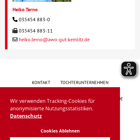
Heiko Terno
035454 883-0
035454 883-11
heiko.terno@awo-gut-kemlitz.de
KONTAKT
TOCHTERUNTERNEHMEN
HINWEISGEBERSYSTEM
VORSCHLAG/BESCHWERDE
Wir verwenden Tracking-Cookies für
anonymisierte Nutzungsstatistiken.
LIEFERKETTENGESETZ
BARRIEREFREIHEIT
Datenschutz
Cookies Ablehnen
IMPRESSUM
DATENSCHUTZ
TRANSPARENZ