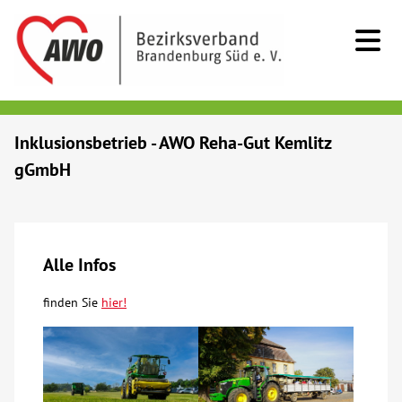
Kids & Teens
Inklusionsbetrieb - AWO Reha-Gut Kemlitz
gGmbH
Senioren
Menschen mit Behinderung
Alle Infos
Beratung & Hilfe
finden Sie
hier
!
Begegnung
Bildung