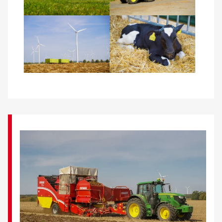
Über uns
Veranstaltungen
Spenden
Mitmachen
Karriere
Ausbildung
Glossar
Suche