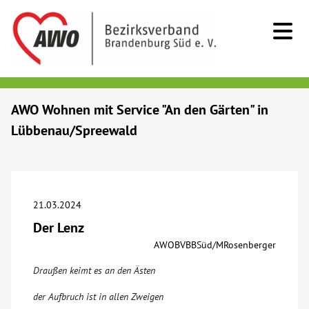
Kids & Teens
AWO Wohnen mit Service "An den Gärten" in
Lübbenau/Spreewald
Senioren
Menschen mit Behinderung
21.03.2024
Beratung & Hilfe
Der Lenz
AWOBVBBSüd/MRosenberger
Begegnung
Draußen keimt es an den Ästen
Bildung
der Aufbruch ist in allen Zweigen