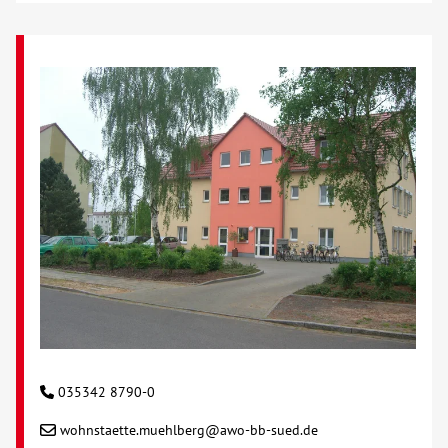
Über uns
Veranstaltungen
Spenden
Mitmachen
Karriere
Ausbildung
Glossar
035342 8790-0
wohnstaette.muehlberg@awo-bb-sued.de
Suche