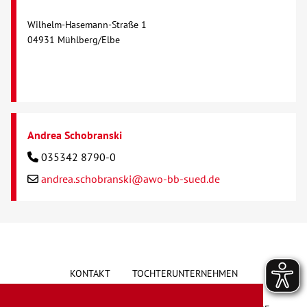
Wilhelm-Hasemann-Straße 1
Kontakt
04931 Mühlberg/Elbe
AWO BB Süd
Andrea Schobranski
035342 8790-0
andrea.schobranski@awo-bb-sued.de
KONTAKT
TOCHTERUNTERNEHMEN