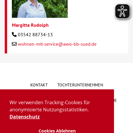
Margitta Rudolph
03542 88734-13
wohnen-mit-service@awo-bb-sued.de
KONTAKT
TOCHTERUNTERNEHMEN
HINWEISGEBERSYSTEM
VORSCHLAG/BESCHWERDE
Wir verwenden Tracking-Cookies für
anonymisierte Nutzungsstatistiken.
LIEFERKETTENGESETZ
BARRIEREFREIHEIT
Datenschutz
Cookies Ablehnen
IMPRESSUM
DATENSCHUTZ
TRANSPARENZ