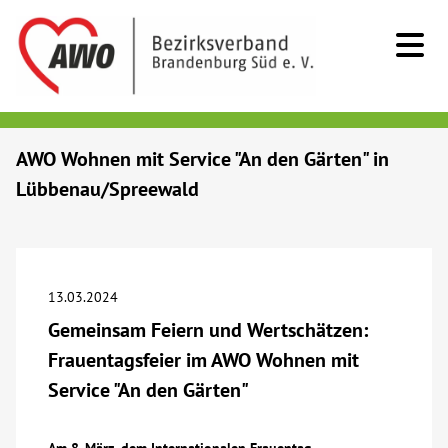
Kids & Teens
AWO Wohnen mit Service "An den Gärten" in
Lübbenau/Spreewald
Senioren
Menschen mit Behinderung
13.03.2024
Beratung & Hilfe
Gemeinsam Feiern und Wertschätzen:
Frauentagsfeier im AWO Wohnen mit
Begegnung
Service "An den Gärten"
Bildung