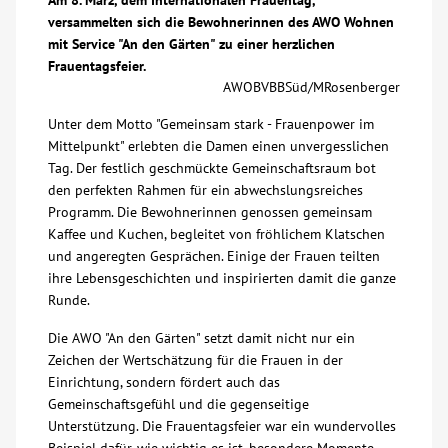
Am 8. März, dem Internationalen Frauentag,
versammelten sich die Bewohnerinnen des AWO Wohnen
Über uns
mit Service "An den Gärten" zu einer herzlichen
Frauentagsfeier.
AWOBVBBSüd/MRosenberger
Veranstaltungen
Unter dem Motto "Gemeinsam stark - Frauenpower im
Mittelpunkt" erlebten die Damen einen unvergesslichen
Spenden
Tag. Der festlich geschmückte Gemeinschaftsraum bot
den perfekten Rahmen für ein abwechslungsreiches
Mitmachen
Programm. Die Bewohnerinnen genossen gemeinsam
Kaffee und Kuchen, begleitet von fröhlichem Klatschen
und angeregten Gesprächen. Einige der Frauen teilten
Karriere
ihre Lebensgeschichten und inspirierten damit die ganze
Runde.
Ausbildung
Die AWO "An den Gärten" setzt damit nicht nur ein
Zeichen der Wertschätzung für die Frauen in der
Glossar
Einrichtung, sondern fördert auch das
Gemeinschaftsgefühl und die gegenseitige
Unterstützung. Die Frauentagsfeier war ein wundervolles
Suche