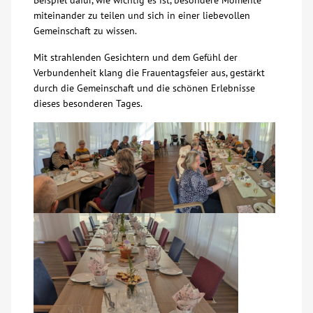
Beispiel dafür, wie wichtig es ist, besondere Momente
miteinander zu teilen und sich in einer liebevollen
Kontakt
Gemeinschaft zu wissen.
Mit strahlenden Gesichtern und dem Gefühl der
AWO BB Süd
Verbundenheit klang die Frauentagsfeier aus, gestärkt
durch die Gemeinschaft und die schönen Erlebnisse
dieses besonderen Tages.