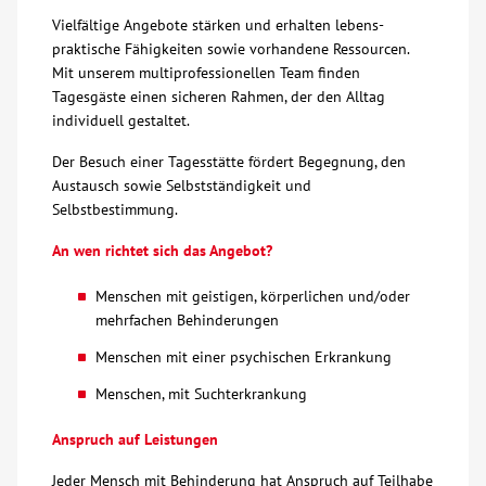
Vielfältige Angebote stärken und erhalten lebens-
Über uns
praktische Fähigkeiten sowie vorhandene Ressourcen.
Mit unserem multiprofessionellen Team finden
Tagesgäste einen sicheren Rahmen, der den Alltag
Veranstaltungen
individuell gestaltet.
Spenden
Der Besuch einer Tagesstätte fördert Begegnung, den
Austausch sowie Selbstständigkeit und
Selbstbestimmung.
Mitmachen
An wen richtet sich das Angebot?
Karriere
Menschen mit geistigen, körperlichen und/oder
mehrfachen Behinderungen
Ausbildung
Menschen mit einer psychischen Erkrankung
Menschen, mit Suchterkrankung
Glossar
Anspruch auf Leistungen
Suche
Jeder Mensch mit Behinderung hat Anspruch auf Teilhabe