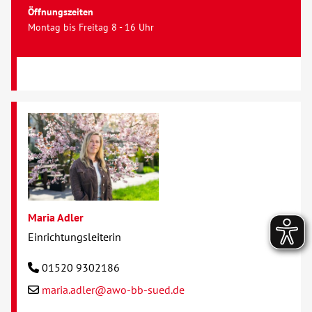
Öffnungszeiten
Montag bis Freitag 8 - 16 Uhr
Maria Adler
Einrichtungsleiterin
01520 9302186
maria.adler@awo-bb-sued.de