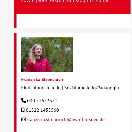
sowie jeden ersten Samstag im Monat
Franziska Strencioch
Einrichtungsleiterin | Sozialarbeiterin/Pädagogin
030 51653551
01522 1455560
franziska.strencioch@awo-bb-sued.de