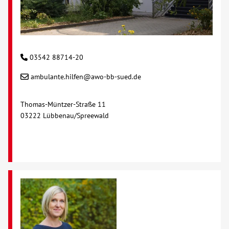
Kontakt
AWO BB Süd
03542 88714-20
ambulante.hilfen@awo-bb-sued.de
Thomas-Müntzer-Straße 11
03222 Lübbenau/Spreewald