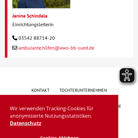
Janine Schindela
Einrichtungsleiterin
03542 88714-20
ambulante.hilfen@awo-bb-sued.de
KONTAKT
TOCHTERUNTERNEHMEN
HINWEISGEBERSYSTEM
VORSCHLAG/BESCHWERDE
Wir verwenden Tracking-Cookies für
anonymisierte Nutzungsstatistiken.
LIEFERKETTENGESETZ
BARRIEREFREIHEIT
Datenschutz
Cookies Ablehnen