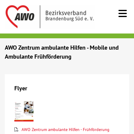
Kids & Teens
AWO Zentrum ambulante Hilfen - Mobile und
Ambulante Frühförderung
Senioren
Menschen mit Behinderung
Flyer
Beratung & Hilfe
Begegnung
Bildung
AWO Zentrum ambulante Hilfen - Frühförderung