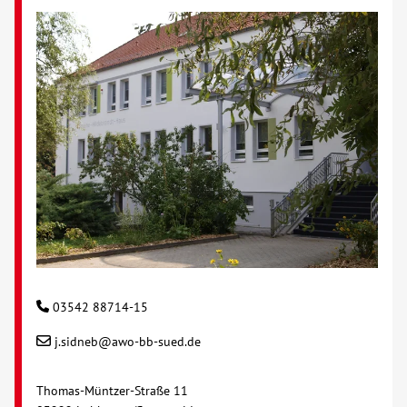
03542 88714-15
j.sidneb@awo-bb-sued.de
Thomas-Müntzer-Straße 11