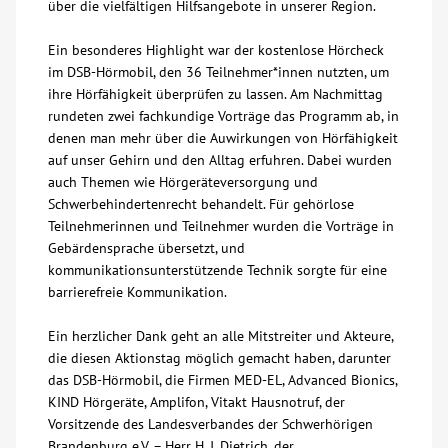
über die vielfältigen Hilfsangebote in unserer Region.
Kontakt
Ein besonderes Highlight war der kostenlose Hörcheck
im DSB-Hörmobil, den 36 Teilnehmer*innen nutzten, um
ihre Hörfähigkeit überprüfen zu lassen. Am Nachmittag
AWO BB Süd
rundeten zwei fachkundige Vorträge das Programm ab, in
denen man mehr über die Auwirkungen von Hörfähigkeit
auf unser Gehirn und den Alltag erfuhren. Dabei wurden
auch Themen wie Hörgeräteversorgung und
Schwerbehindertenrecht behandelt. Für gehörlose
Teilnehmerinnen und Teilnehmer wurden die Vorträge in
Gebärdensprache übersetzt, und
kommunikationsunterstützende Technik sorgte für eine
barrierefreie Kommunikation.
Ein herzlicher Dank geht an alle Mitstreiter und Akteure,
die diesen Aktionstag möglich gemacht haben, darunter
das DSB-Hörmobil, die Firmen MED-EL, Advanced Bionics,
KIND Hörgeräte, Amplifon, Vitakt Hausnotruf, der
Vorsitzende des Landesverbandes der Schwerhörigen
Brandenburg e.V. – Herr H. J. Dietrich, der