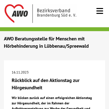
Kids & Teens
AWO Beratungsstelle für Menschen mit
Hörbehinderung in Lübbenau/Spreewald
Senioren
Menschen mit Behinderung
16.11.2023
Beratung & Hilfe
Rückblick auf den Aktionstag zur
Hörgesundheit
Begegnung
Wir blicken zurück auf einen erfolgreichen Aktionstag
zur Hörgesundheit, der im Rahmen der
Bildung
Auftaktveranstaltung zur Woche der Gesundheit und