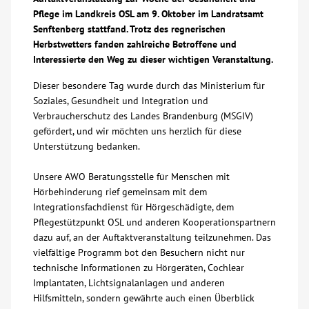
Pflege im Landkreis OSL am 9. Oktober im Landratsamt
Über uns
Senftenberg stattfand. Trotz des regnerischen
Herbstwetters fanden zahlreiche Betroffene und
Interessierte den Weg zu dieser wichtigen Veranstaltung.
Veranstaltungen
Dieser besondere Tag wurde durch das Ministerium für
Soziales, Gesundheit und Integration und
Spenden
Verbraucherschutz des Landes Brandenburg (MSGIV)
gefördert, und wir möchten uns herzlich für diese
Mitmachen
Unterstützung bedanken.
Unsere AWO Beratungsstelle für Menschen mit
Karriere
Hörbehinderung rief gemeinsam mit dem
Integrationsfachdienst für Hörgeschädigte, dem
Ausbildung
Pflegestützpunkt OSL und anderen Kooperationspartnern
dazu auf, an der Auftaktveranstaltung teilzunehmen. Das
vielfältige Programm bot den Besuchern nicht nur
Glossar
technische Informationen zu Hörgeräten, Cochlear
Implantaten, Lichtsignalanlagen und anderen
Hilfsmitteln, sondern gewährte auch einen Überblick
Suche