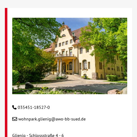
035451-18527-0
wohnpark.glienig@awo-bb-sued.de
Glienig - Schlossstraße 4 - 6