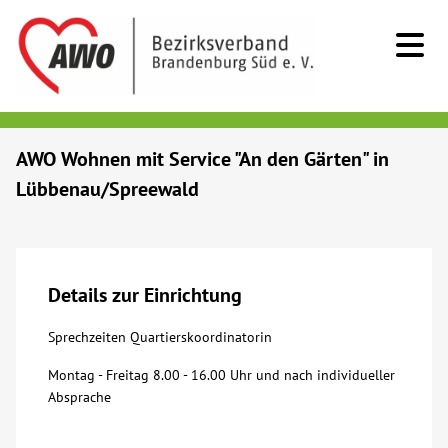
Kids & Teens
AWO Wohnen mit Service "An den Gärten" in
Lübbenau/Spreewald
Senioren
Menschen mit Behinderung
Details zur Einrichtung
Beratung & Hilfe
Sprechzeiten Quartierskoordinatorin
Begegnung
Montag - Freitag 8.00 - 16.00 Uhr und nach individueller
Absprache
Bildung