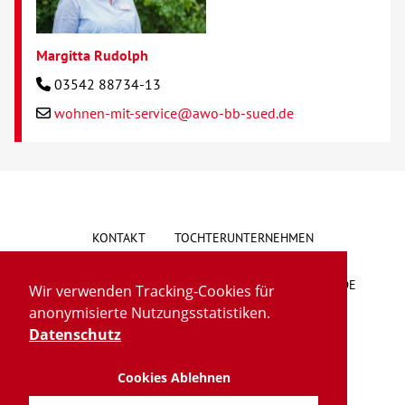
Margitta Rudolph
03542 88734-13
wohnen-mit-service@awo-bb-sued.de
KONTAKT
TOCHTERUNTERNEHMEN
HINWEISGEBERSYSTEM
VORSCHLAG/BESCHWERDE
Wir verwenden Tracking-Cookies für
anonymisierte Nutzungsstatistiken.
LIEFERKETTENGESETZ
BARRIEREFREIHEIT
Datenschutz
Cookies Ablehnen
IMPRESSUM
DATENSCHUTZ
TRANSPARENZ