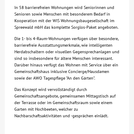
In 58 barrierefreien Wohnungen wird Seniorinnen und
Über uns
Senioren sowie Menschen mit besonderem Bedarf in
Kooperation mit der WIS Wohnungsbaugesellschaft im
Veranstaltungen
Spreewald mbH das komplette Sorglos-Paket angeboten.
Die 1- bis 4-Raum-Wohnungen verfügen über besondere,
Spenden
barrierefreie Ausstattungsmerkmale, wie intelligenten
Herdabschaltern oder visuellen Gegensprechanlagen und
sind so insbesondere für ältere Menschen interessant.
Mitmachen
Darüber hinaus verfügt das Wohnen mit Service über ein
Gemeinschaftshaus inklusive Concierge/Hausdamen
sowie der AWO Tagespflege "An den Gärten".
Karriere
Das Konzept wird vervollständigt durch
Ausbildung
Gemeinschaftsangebote, gemeinsamen Mittagstisch auf
der Terrasse oder im Gemeinschaftsraum sowie einem
Garten mit Hochbeeten, welcher zu
Glossar
Nachbarschaftsaktivitäten und -gesprächen einlädt.
Suche