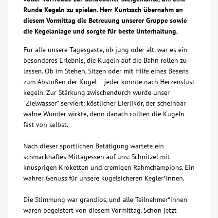
Runde Kegeln zu spielen. Herr Kuntzsch übernahm an
Über uns
diesem Vormittag die Betreuung unserer Gruppe sowie
die Kegelanlage und sorgte für beste Unterhaltung.
Veranstaltungen
Für alle unsere Tagesgäste, ob jung oder alt, war es ein
besonderes Erlebnis, die Kugeln auf die Bahn rollen zu
lassen. Ob im Stehen, Sitzen oder mit Hilfe eines Besens
Spenden
zum Abstoßen der Kugel – jeder konnte nach Herzenslust
kegeln. Zur Stärkung zwischendurch wurde unser
Mitmachen
"Zielwasser" serviert: köstlicher Eierlikör, der scheinbar
wahre Wunder wirkte, denn danach rollten die Kugeln
fast von selbst.
Karriere
Nach dieser sportlichen Betätigung wartete ein
Ausbildung
schmackhaftes Mittagessen auf uns: Schnitzel mit
knusprigen Kroketten und cremigen Rahmchampions. Ein
wahrer Genuss für unsere kugelsicheren Kegler*innen.
Glossar
Die Stimmung war grandios, und alle Teilnehmer*innen
waren begeistert von diesem Vormittag. Schon jetzt
Suche