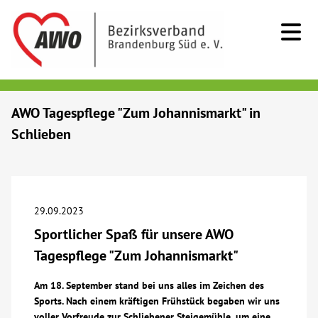
Kids & Teens
AWO Tagespflege "Zum Johannismarkt" in
Schlieben
Senioren
Menschen mit Behinderung
29.09.2023
Beratung & Hilfe
Sportlicher Spaß für unsere AWO
Tagespflege "Zum Johannismarkt"
Begegnung
Am 18. September stand bei uns alles im Zeichen des
Sports. Nach einem kräftigen Frühstück begaben wir uns
Bildung
voller Vorfreude zur Schliebener Steigemühle, um eine