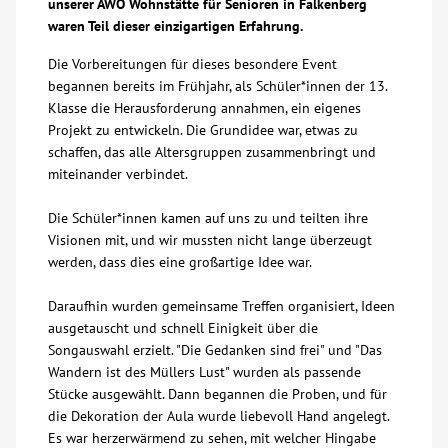
unserer AWO Wohnstätte für Senioren in Falkenberg
waren Teil dieser einzigartigen Erfahrung.
Über uns
Die Vorbereitungen für dieses besondere Event
begannen bereits im Frühjahr, als Schüler*innen der 13.
Veranstaltungen
Klasse die Herausforderung annahmen, ein eigenes
Projekt zu entwickeln. Die Grundidee war, etwas zu
Spenden
schaffen, das alle Altersgruppen zusammenbringt und
miteinander verbindet.
Mitmachen
Die Schüler*innen kamen auf uns zu und teilten ihre
Visionen mit, und wir mussten nicht lange überzeugt
Karriere
werden, dass dies eine großartige Idee war.
Daraufhin wurden gemeinsame Treffen organisiert, Ideen
Ausbildung
ausgetauscht und schnell Einigkeit über die
Songauswahl erzielt. "Die Gedanken sind frei" und "Das
Wandern ist des Müllers Lust" wurden als passende
Glossar
Stücke ausgewählt. Dann begannen die Proben, und für
die Dekoration der Aula wurde liebevoll Hand angelegt.
Suche
Es war herzerwärmend zu sehen, mit welcher Hingabe