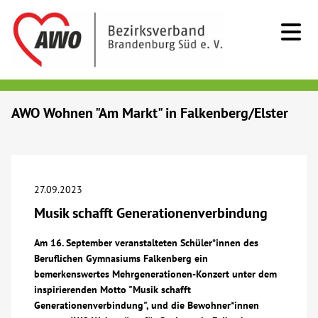
Kids & Teens
AWO Wohnen "Am Markt" in Falkenberg/Elster
Senioren
Menschen mit Behinderung
27.09.2023
Musik schafft Generationenverbindung
Beratung & Hilfe
Am 16. September veranstalteten Schüler*innen des
Beruflichen Gymnasiums Falkenberg ein
Begegnung
bemerkenswertes Mehrgenerationen-Konzert unter dem
inspirierenden Motto "Musik schafft
Bildung
Generationenverbindung", und die Bewohner*innen