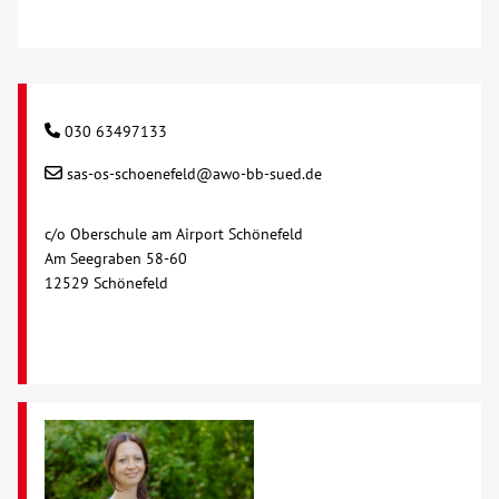
030 63497133
sas-os-schoenefeld@awo-bb-sued.de
c/o Oberschule am Airport Schönefeld
Am Seegraben 58-60
12529 Schönefeld