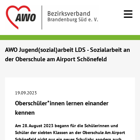
Kids & Teens
AWO Jugend(sozial)arbeit LDS - Sozialarbeit an
der Oberschule am Airport Schönefeld
Senioren
Menschen mit Behinderung
19.09.2023
Beratung & Hilfe
Oberschüler*innen lernen einander
kennen
Begegnung
Am 28. August 2023 begann für die Schülerinnen und
Schüler der siebten Klassen an der Oberschule Am Airport
Bildung
Schönefeld nicht nur ein neues Schuljahr, sondern auch