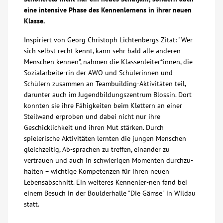
eine intensive Phase des Kennenlernens in ihrer neuen
Über uns
Klasse.
Inspiriert von Georg Christoph Lichtenbergs Zitat: "Wer
Veranstaltungen
sich selbst recht kennt, kann sehr bald alle anderen
Menschen kennen", nahmen die Klassenleiter*innen, die
Sozialarbeite-rin der AWO und Schülerinnen und
Spenden
Schülern zusammen an Teambuilding-Aktivitäten teil,
darunter auch im Jugendbildungszentrum Blossin. Dort
Mitmachen
konnten sie ihre Fähigkeiten beim Klettern an einer
Steilwand erproben und dabei nicht nur ihre
Geschicklichkeit und ihren Mut stärken. Durch
Karriere
spielerische Aktivitäten lernten die jungen Menschen
gleichzeitig, Ab-sprachen zu treffen, einander zu
Ausbildung
vertrauen und auch in schwierigen Momenten durchzu-
halten – wichtige Kompetenzen für ihren neuen
Lebensabschnitt. Ein weiteres Kennenler-nen fand bei
Glossar
einem Besuch in der Boulderhalle "Die Gämse" in Wildau
statt.
Suche