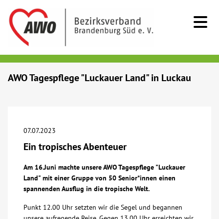
Kids & Teens
AWO Tagespflege "Luckauer Land" in Luckau
Senioren
Menschen mit Behinderung
07.07.2023
Ein tropisches Abenteuer
Beratung & Hilfe
Am 16.Juni machte unsere AWO Tagespflege "Luckauer
Land" mit einer Gruppe von 50 Senior*innen einen
Begegnung
spannenden Ausflug in die tropische Welt.
Punkt 12.00 Uhr setzten wir die Segel und begannen
Bildung
unsere aufregende Reise. Gegen 13.00 Uhr erreichten wir