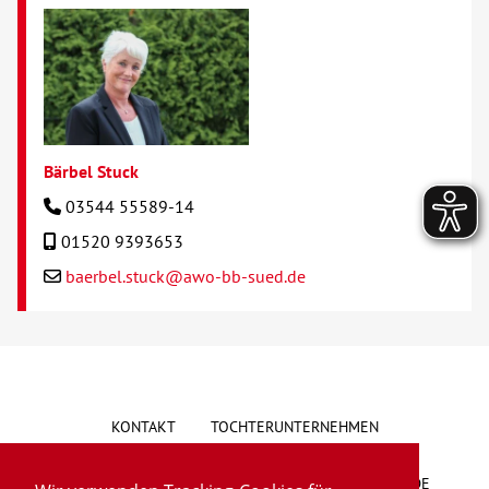
Bärbel Stuck
03544 55589-14
01520 9393653
baerbel.stuck@awo-bb-sued.de
KONTAKT
TOCHTERUNTERNEHMEN
HINWEISGEBERSYSTEM
VORSCHLAG/BESCHWERDE