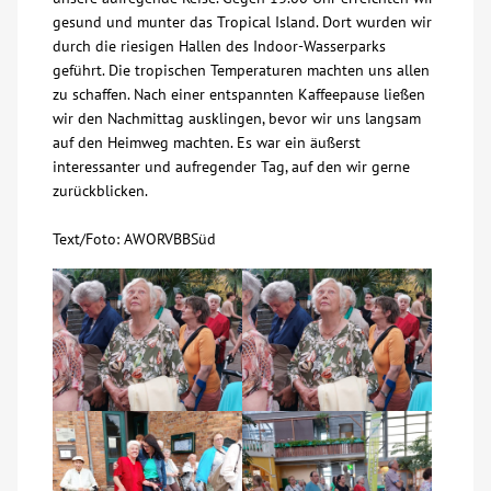
gesund und munter das Tropical Island. Dort wurden wir
Über uns
durch die riesigen Hallen des Indoor-Wasserparks
geführt. Die tropischen Temperaturen machten uns allen
zu schaffen. Nach einer entspannten Kaffeepause ließen
Veranstaltungen
wir den Nachmittag ausklingen, bevor wir uns langsam
auf den Heimweg machten. Es war ein äußerst
Spenden
interessanter und aufregender Tag, auf den wir gerne
zurückblicken.
Mitmachen
Text/Foto: AWORVBBSüd
Karriere
Ausbildung
Glossar
Suche