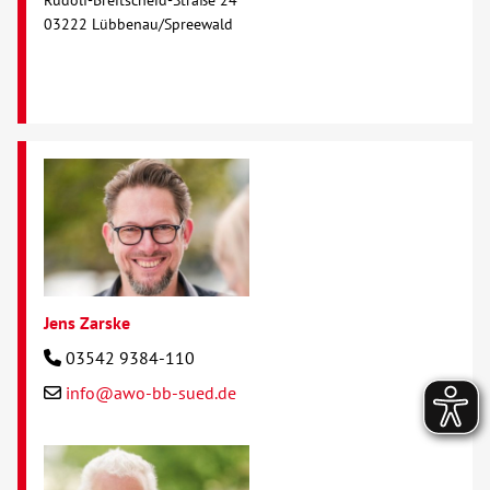
Rudolf-Breitscheid-Straße 24
03222 Lübbenau/Spreewald
Jens Zarske
03542 9384-110
info@awo-bb-sued.de