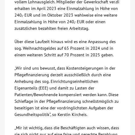
vollem Lohnausgleich. Mitglieder der Gewerkschaft ver.di
erhalten im April 2023 eine Einmalzahlung in Höhe von
240,- EUR und im Oktober 2023 wahlweise eine weitere
Einmalzahlung in Höhe von 240,- EUR oder einen
zusätzlichen bezahlten freien Arbeitstag.
Über diese Laufzeit hinaus wird es eine Anpassung des
sog. Weihnachtsgeldes auf 65 Prozent in 2024 und in
einem weiteren Schritt auf 70 Prozent in 2025 geben.
„Wir sind uns bewusst, dass Kostensteigerungen in der
Pflegefinanzierung derzeit ausschließlich durch eine
Anhebung des sog. Einrichtungseinheitlichen
Eigenanteils (EEE) und damit zu Lasten der
Patienten/Bewohnende kompensiert werden kann. Diese
Schieflage in der Pflegefinanzierung schnellstmöglich zu
beseitigen ist eine der vordringlichsten Aufgaben der
Gesundheitspolitik“, so Kerstin Kircheis.
„Mir ist wichtig, dass die Beschäftigten auch wissen, dass
sie sich nicht nur auf eine faire und gerechte Bezahlung,