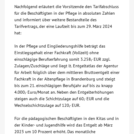
Nachfolgend erläutert die Vorsitzende den Tarifabschluss
Kontakt
für die Beschäftigten in der Pflege in absoluten Zahlen
und informiert über weitere Bestandteile des
Tarifvertrags, der eine Laufzeit bis zum 29. März 2024
AWO BB Süd
hat:
In der Pflege und Eingliederungshilfe beträgt das
Einstiegsgehalt einer Fachkraft (Vollzeit) ohne
einschlägige Berufserfahrung somit 3.258,- EUR zzgl.
Zulagen/Zuschläge und liegt lt. Entgeltatlas der Agentur
für Arbeit folglich über dem mittleren Bruttoentgelt einer
Fachkraft in der Altenpflege in Brandenburg und steigt
bis zum 21. einschlägigen Berufsjahr auf bis zu knapp
4.000,- Euro/Monat an. Neben den Entgelterhöhungen
steigen auch die Schichtzulage auf 60,- EUR und die
Wechselschichtzulage auf 120,- EUR.
Für die pädagogischen Beschäftigten in den Kitas und in
der Kinder- und Jugendhilfe wird das Entgelt ab März
2023 um 10 Prozent erhöht. Das monatliche