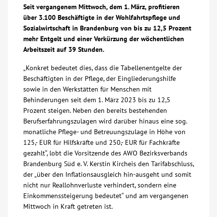
Seit vergangenem Mittwoch, dem 1. März, profitieren
Über uns
über 3.100 Beschäftigte in der Wohlfahrtspflege und
Sozialwirtschaft in Brandenburg von bis zu 12,5 Prozent
mehr Entgelt und einer Verkürzung der wöchentlichen
Veranstaltungen
Arbeitszeit auf 39 Stunden.
„Konkret bedeutet dies, dass die Tabellenentgelte der
Spenden
Beschäftigten in der Pflege, der Eingliederungshilfe
sowie in den Werkstätten für Menschen mit
Mitmachen
Behinderungen seit dem 1. März 2023 bis zu 12,5
Prozent steigen. Neben den bereits bestehenden
Berufserfahrungszulagen wird darüber hinaus eine sog.
Karriere
monatliche Pflege- und Betreuungszulage in Höhe von
125,- EUR für Hilfskräfte und 250,- EUR für Fachkräfte
gezahlt“, lobt die Vorsitzende des AWO Bezirksverbands
Ausbildung
Brandenburg Süd e. V. Kerstin Kircheis den Tarifabschluss,
der „über den Inflationsausgleich hin-ausgeht und somit
Glossar
nicht nur Reallohnverluste verhindert, sondern eine
Einkommenssteigerung bedeutet“ und am vergangenen
Mittwoch in Kraft getreten ist.
Suche