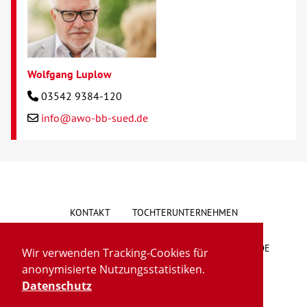
Wolfgang Luplow
03542 9384-120
info@awo-bb-sued.de
KONTAKT
TOCHTERUNTERNEHMEN
HINWEISGEBERSYSTEM
VORSCHLAG/BESCHWERDE
Wir verwenden Tracking-Cookies für
anonymisierte Nutzungsstatistiken.
LIEFERKETTENGESETZ
BARRIEREFREIHEIT
Datenschutz