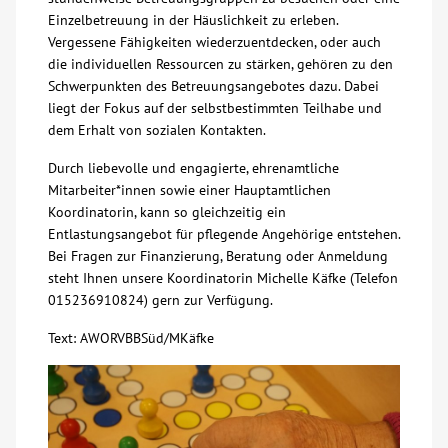
Einzelbetreuung in der Häuslichkeit zu erleben.
Über uns
Vergessene Fähigkeiten wiederzuentdecken, oder auch
die individuellen Ressourcen zu stärken, gehören zu den
Schwerpunkten des Betreuungsangebotes dazu. Dabei
Veranstaltungen
liegt der Fokus auf der selbstbestimmten Teilhabe und
dem Erhalt von sozialen Kontakten.
Spenden
Durch liebevolle und engagierte, ehrenamtliche
Mitarbeiter*innen sowie einer Hauptamtlichen
Mitmachen
Koordinatorin, kann so gleichzeitig ein
Entlastungsangebot für pflegende Angehörige entstehen.
Bei Fragen zur Finanzierung, Beratung oder Anmeldung
Karriere
steht Ihnen unsere Koordinatorin Michelle Käfke (Telefon
015236910824) gern zur Verfügung.
Ausbildung
Text: AWORVBBSüd/MKäfke
Glossar
Suche