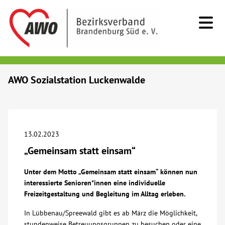
Kids & Teens
AWO Sozialstation Luckenwalde
Senioren
Menschen mit Behinderung
13.02.2023
„Gemeinsam statt einsam“
Beratung & Hilfe
Unter dem Motto „Gemeinsam statt einsam“ können nun
interessierte Senioren*innen eine individuelle
Begegnung
Freizeitgestaltung und Begleitung im Alltag erleben.
In Lübbenau/Spreewald gibt es ab März die Möglichkeit,
Bildung
stundenweise Betreuungsgruppen zu besuchen oder eine