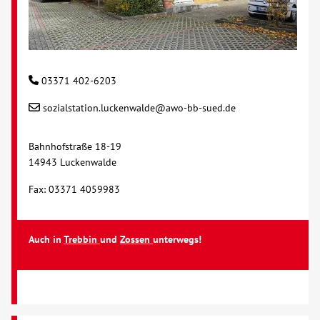
03371 402-6203
sozialstation.luckenwalde@awo-bb-sued.de
Bahnhofstraße 18-19
14943 Luckenwalde
Fax: 03371 4059983
Auch in
Trebbin
und
Zossen
unterwegs!