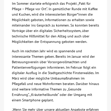
Im Sommer startete erfolgreich das Projekt „Pakt für
Über uns
Pflege – Pflege vor Ort“. In gemütlicher Runde mit Kaffee
und Kuchen, wird die interessierten Bürger*innen die
Möglichkeit geboten, Informationen zu erhalten sowie
Veranstaltungen
miteinander ins Gespräch zu kommen. So konnten bereits
Vorträge über ein digitales Sicherheitssystem, über
technische Hilfsmittel für den Alltag und auch über
Spenden
Möglichkeiten der Entspannung geboten werden.
Mitmachen
Auch im nächsten Jahr wird es spannende und
interessante Themen geben. Bereits im Januar wird der
Betreuungsverein über Vorsorgevollmachten und
Karriere
Patientenverfügungen informieren. Im Februar folgt ein
digitaler Ausflug in die Stadtgeschichte Finsterwaldes. Im
März wird über mögliche Umbaumaßnahmen im
Ausbildung
Pflegefall und neue Wohnformen beraten. Darüber hinaus
sind weitere informative Themen zu „Gesunde
Glossar
Ernährung“, „Kräuterheilkunde“ oder der Umgang mit
einem Smartphone geplant.
Suche
„Wenn Sie mehr über unsere aktuellen Angebote erfahren