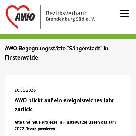
Kids & Teens
AWO Begegnungsstätte "Sängerstadt" in
Finsterwalde
Senioren
Menschen mit Behinderung
10.01.2023
Beratung & Hilfe
AWO blickt auf ein ereignisreiches Jahr
zurück
Begegnung
Alte und neue Projekte in Finsterwalde lassen das Jahr
2022 Revue passieren.
Bildung