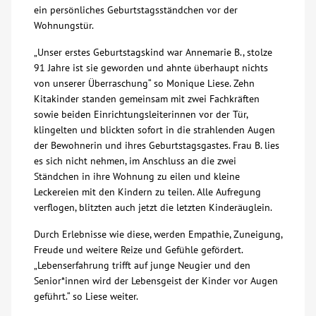
ein persönliches Geburtstagsständchen vor der
Wohnungstür.
Kontakt
„Unser erstes Geburtstagskind war Annemarie B., stolze
91 Jahre ist sie geworden und ahnte überhaupt nichts
AWO BB Süd
von unserer Überraschung“ so Monique Liese. Zehn
Kitakinder standen gemeinsam mit zwei Fachkräften
sowie beiden Einrichtungsleiterinnen vor der Tür,
klingelten und blickten sofort in die strahlenden Augen
der Bewohnerin und ihres Geburtstagsgastes. Frau B. lies
es sich nicht nehmen, im Anschluss an die zwei
Ständchen in ihre Wohnung zu eilen und kleine
Leckereien mit den Kindern zu teilen. Alle Aufregung
verflogen, blitzten auch jetzt die letzten Kinderäuglein.
Durch Erlebnisse wie diese, werden Empathie, Zuneigung,
Freude und weitere Reize und Gefühle gefördert.
„Lebenserfahrung trifft auf junge Neugier und den
Senior*innen wird der Lebensgeist der Kinder vor Augen
geführt.“ so Liese weiter.