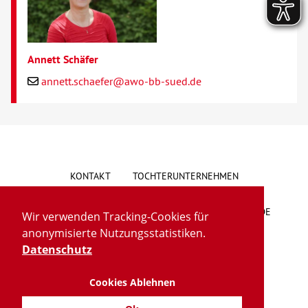
Annett Schäfer
annett.schaefer@awo-bb-sued.de
KONTAKT
TOCHTERUNTERNEHMEN
HINWEISGEBERSYSTEM
VORSCHLAG/BESCHWERDE
Wir verwenden Tracking-Cookies für
anonymisierte Nutzungsstatistiken.
LIEFERKETTENGESETZ
BARRIEREFREIHEIT
Datenschutz
Cookies Ablehnen
IMPRESSUM
DATENSCHUTZ
TRANSPARENZ