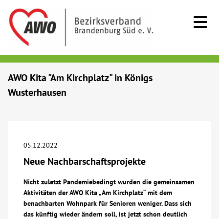
Kids & Teens
AWO Kita "Am Kirchplatz" in Königs
Wusterhausen
Senioren
Menschen mit Behinderung
05.12.2022
Beratung & Hilfe
Neue Nachbarschaftsprojekte
Begegnung
Nicht zuletzt Pandemiebedingt wurden die gemeinsamen
Aktivitäten der AWO Kita „Am Kirchplatz“ mit dem
benachbarten Wohnpark für Senioren weniger. Dass sich
Bildung
das künftig wieder ändern soll, ist jetzt schon deutlich