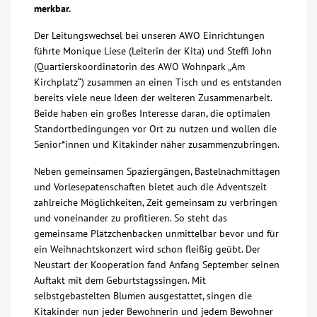
merkbar.
Über uns
Der Leitungswechsel bei unseren AWO Einrichtungen
führte Monique Liese (Leiterin der Kita) und Steffi John
Veranstaltungen
(Quartierskoordinatorin des AWO Wohnpark „Am
Kirchplatz“) zusammen an einen Tisch und es entstanden
bereits viele neue Ideen der weiteren Zusammenarbeit.
Spenden
Beide haben ein großes Interesse daran, die optimalen
Standortbedingungen vor Ort zu nutzen und wollen die
Senior*innen und Kitakinder näher zusammenzubringen.
Mitmachen
Neben gemeinsamen Spaziergängen, Bastelnachmittagen
Karriere
und Vorlesepatenschaften bietet auch die Adventszeit
zahlreiche Möglichkeiten, Zeit gemeinsam zu verbringen
und voneinander zu profitieren. So steht das
Ausbildung
gemeinsame Plätzchenbacken unmittelbar bevor und für
ein Weihnachtskonzert wird schon fleißig geübt. Der
Neustart der Kooperation fand Anfang September seinen
Glossar
Auftakt mit dem Geburtstagssingen. Mit
selbstgebastelten Blumen ausgestattet, singen die
Suche
Kitakinder nun jeder Bewohnerin und jedem Bewohner