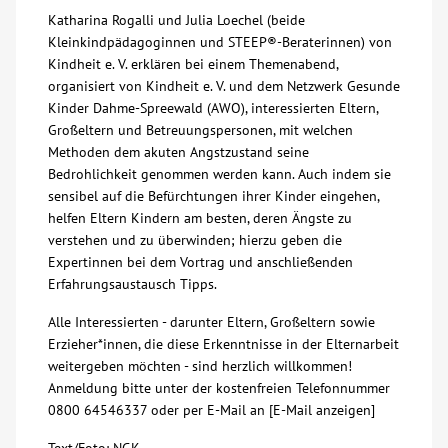
Katharina Rogalli und Julia Loechel (beide
Über uns
Kleinkindpädagoginnen und STEEP®-Beraterinnen) von
Kindheit e. V. erklären bei einem Themenabend,
organisiert von Kindheit e. V. und dem Netzwerk Gesunde
Veranstaltungen
Kinder Dahme-Spreewald (AWO), interessierten Eltern,
Großeltern und Betreuungspersonen, mit welchen
Spenden
Methoden dem akuten Angstzustand seine
Bedrohlichkeit genommen werden kann. Auch indem sie
sensibel auf die Befürchtungen ihrer Kinder eingehen,
Mitmachen
helfen Eltern Kindern am besten, deren Ängste zu
verstehen und zu überwinden; hierzu geben die
Karriere
Expertinnen bei dem Vortrag und anschließenden
Erfahrungsaustausch Tipps.
Ausbildung
Alle Interessierten - darunter Eltern, Großeltern sowie
Erzieher*innen, die diese Erkenntnisse in der Elternarbeit
weitergeben möchten - sind herzlich willkommen!
Glossar
Anmeldung bitte unter der kostenfreien Telefonnummer
0800 64546337 oder per E-Mail an [E-Mail anzeigen]
Suche