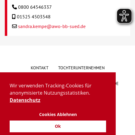
0800 64546337
01525 4503548
sandra.kempe@awo-bb-sued.de
KONTAKT
TOCHTERUNTERNEHMEN
HINWEISGEBERSYSTEM
VORSCHLAG/BESCHWERDE
Wir verwenden Tracking-Cookies für
anonymisierte Nutzungsstatistiken.
LIEFERKETTENGESETZ
BARRIEREFREIHEIT
Datenschutz
Cookies Ablehnen
IMPRESSUM
DATENSCHUTZ
TRANSPARENZ
Ok