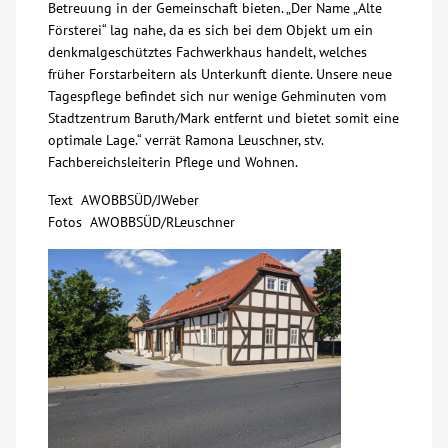
Betreuung in der Gemeinschaft bieten. „Der Name „Alte
Försterei“ lag nahe, da es sich bei dem Objekt um ein
Kontakt
denkmalgeschütztes Fachwerkhaus handelt, welches
früher Forstarbeitern als Unterkunft diente. Unsere neue
Tagespflege befindet sich nur wenige Gehminuten vom
AWO BB Süd
Stadtzentrum Baruth/Mark entfernt und bietet somit eine
optimale Lage.“ verrät Ramona Leuschner, stv.
Fachbereichsleiterin Pflege und Wohnen.
Text AWOBBSÜD/JWeber
Fotos AWOBBSÜD/RLeuschner