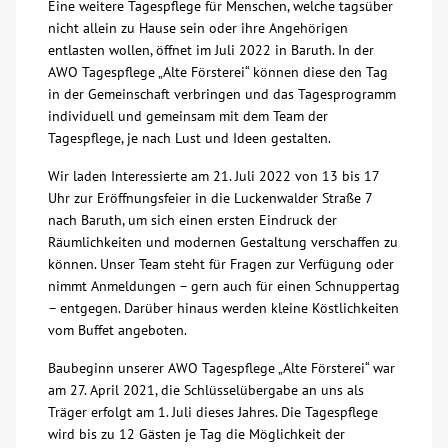
Eine weitere Tagespflege für Menschen, welche tagsüber
nicht allein zu Hause sein oder ihre Angehörigen
Über uns
entlasten wollen, öffnet im Juli 2022 in Baruth. In der
AWO Tagespflege „Alte Försterei“ können diese den Tag
Veranstaltungen
in der Gemeinschaft verbringen und das Tagesprogramm
individuell und gemeinsam mit dem Team der
Tagespflege, je nach Lust und Ideen gestalten.
Spenden
Wir laden Interessierte am 21. Juli 2022 von 13 bis 17
Uhr zur Eröffnungsfeier in die Luckenwalder Straße 7
Mitmachen
nach Baruth, um sich einen ersten Eindruck der
Räumlichkeiten und modernen Gestaltung verschaffen zu
Karriere
können. Unser Team steht für Fragen zur Verfügung oder
nimmt Anmeldungen – gern auch für einen Schnuppertag
– entgegen. Darüber hinaus werden kleine Köstlichkeiten
Ausbildung
vom Buffet angeboten.
Baubeginn unserer AWO Tagespflege „Alte Försterei“ war
Glossar
am 27. April 2021, die Schlüsselübergabe an uns als
Träger erfolgt am 1. Juli dieses Jahres. Die Tagespflege
Suche
wird bis zu 12 Gästen je Tag die Möglichkeit der