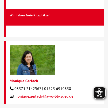
Wir haben freie Kitaplätze!
Monique Gerlach
03375 2142567 | 01523 6910830
monique.gerlach@awo-bb-sued.de