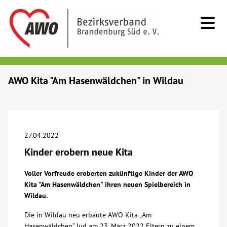
Kids & Teens
AWO Kita "Am Hasenwäldchen" in Wildau
Senioren
Menschen mit Behinderung
27.04.2022
Kinder erobern neue Kita
Beratung & Hilfe
Voller Vorfreude eroberten zukünftige Kinder der AWO
Kita "Am Hasenwäldchen" ihren neuen Spielbereich in
Begegnung
Wildau.
Die in Wildau neu erbaute AWO Kita „Am
Bildung
Hasenwäldchen“ lud am 23. März 2022 Eltern zu einem