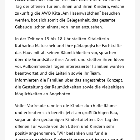
Tag der offenen Tür ein, ihnen und ihren Kindern, welche
Über uns
zukünftig die AWO Kita „Am Hasenwäldchen“ besuchen
werden, bot sich somit die Gelegenheit, das gesamte
Gebäude schon einmal von innen anzusehen.
Veranstaltungen
In der Zeit von 15 bis 18 Uhr stellten Kitaleiterin
Katharina Matuschek und ihre pädagogische Fachkräfte
Spenden
das Haus mit all seinen Räumlichkeiten vor, sprachen
über die Grundsätze ihrer Arbeit und stellten ihren Ideen
Mitmachen
vor. Aufkommende Fragen interessierter Familien wurden
beantwortet und die Leiterin sowie ihr Team,
informierten die Familien über das angestrebte Konzept,
Karriere
die Gestaltung der Räumlichkeiten sowie die vielseitigen
Möglichkeiten an Angeboten.
Ausbildung
Voller Vorfreude rannten die Kinder durch die Räume
und erfreuten sich bereits jetzt am großflächigen Bau,
Glossar
sogar an den geräumigen Kindertoiletten. Der Tag der
offenen Tür wurde von den Eltern und Kindern sehr
positiv angenommen. "Wir bedanken uns für die
Suche