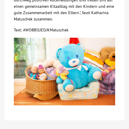
durchweg positiven Rückmeldungen und freuen uns auf
einen gemeinsamen Kitaalltag mit den Kindern und eine
Kontakt
gute Zusammenarbeit mit den Eltern.", fasst Katharina
Matuschek zusammen.
AWO BB Süd
Text: AWOBBSUED/KMatuschek