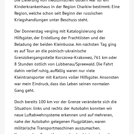
Die Lieferung von medizinischen Gütern war für ein
Kinderkrankenhaus in der Region Charkiw bestimmt. Eine
Kontakt
Region, welche schon seit Beginn der russischen
Kriegshandlungen unter Beschuss steht.
AWO BB Süd
Der Donnerstag verging mit Katalogisierung der
Hilfsgüter, der Erstellung der Frachtlisten und der
Beladung der beiden Kleinbusse. Am nächsten Tag ging
es auf Tour an die polnisch-ukrainische
Grenzübergangsstelle Korczowa-Krakowez, 761 km oder
8 Stunden östlich von Lübbenau/Spreewald. Die Fahrt
dahin verlief ruhig, auffällig waren nur viele
Kleintransporter mit Kartons voller Hilfsgüter. Ansonsten
war mein Eindruck, dass das Leben seinen normalen
Gang geht.
Doch bereits 100 km vor der Grenze veränderte sich die
Situation: links und rechts der Autobahn konnten wir
neue Luftabwehrsysteme erkennen und auf mehreren,
nahe der Autobahn gelegenen Flugplätzen, waren
militärische Transportmaschinen auszumachen.