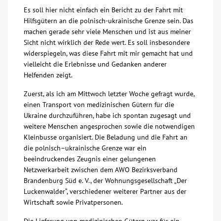
Es soll hier nicht einfach ein Bericht zu der Fahrt mit
Über uns
Hilfsgütern an die polnisch-ukrainische Grenze sein. Das
machen gerade sehr viele Menschen und ist aus meiner
Sicht nicht wirklich der Rede wert. Es soll insbesondere
Veranstaltungen
widerspiegeln, was diese Fahrt mit mir gemacht hat und
vielleicht die Erlebnisse und Gedanken anderer
Spenden
Helfenden zeigt.
Zuerst, als ich am Mittwoch letzter Woche gefragt wurde,
Mitmachen
einen Transport von medizinischen Gütern für die
Ukraine durchzuführen, habe ich spontan zugesagt und
weitere Menschen angesprochen sowie die notwendigen
Karriere
Kleinbusse organisiert. Die Beladung und die Fahrt an
die polnisch–ukrainische Grenze war ein
Ausbildung
beeindruckendes Zeugnis einer gelungenen
Netzwerkarbeit zwischen dem AWO Bezirksverband
Brandenburg Süd e. V., der Wohnungsgesellschaft „Der
Glossar
Luckenwalder“, verschiedener weiterer Partner aus der
Wirtschaft sowie Privatpersonen.
Suche