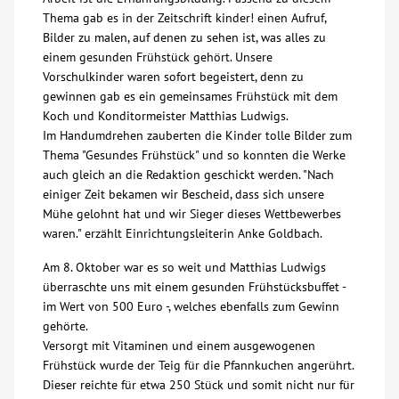
Thema gab es in der Zeitschrift kinder! einen Aufruf,
Über uns
Bilder zu malen, auf denen zu sehen ist, was alles zu
einem gesunden Frühstück gehört. Unsere
Vorschulkinder waren sofort begeistert, denn zu
Veranstaltungen
gewinnen gab es ein gemeinsames Frühstück mit dem
Koch und Konditormeister Matthias Ludwigs.
Spenden
Im Handumdrehen zauberten die Kinder tolle Bilder zum
Thema "Gesundes Frühstück" und so konnten die Werke
auch gleich an die Redaktion geschickt werden. "Nach
Mitmachen
einiger Zeit bekamen wir Bescheid, dass sich unsere
Mühe gelohnt hat und wir Sieger dieses Wettbewerbes
Karriere
waren." erzählt Einrichtungsleiterin Anke Goldbach.
Am 8. Oktober war es so weit und Matthias Ludwigs
Ausbildung
überraschte uns mit einem gesunden Frühstücksbuffet -
im Wert von 500 Euro -, welches ebenfalls zum Gewinn
gehörte.
Glossar
Versorgt mit Vitaminen und einem ausgewogenen
Frühstück wurde der Teig für die Pfannkuchen angerührt.
Dieser reichte für etwa 250 Stück und somit nicht nur für
Suche