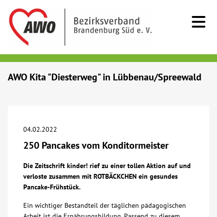
Kids & Teens
AWO Kita "Diesterweg" in Lübbenau/Spreewald
Senioren
Menschen mit Behinderung
04.02.2022
250 Pancakes vom Konditormeister
Beratung & Hilfe
Die Zeitschrift kinder! rief zu einer tollen Aktion auf und
verloste zusammen mit ROTBÄCKCHEN ein gesundes
Begegnung
Pancake-Frühstück.
Ein wichtiger Bestandteil der täglichen pädagogischen
Bildung
Arbeit ist die Ernährungsbildung. Passend zu diesem