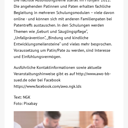
Die nächste Ausbildungsreihe startet im Frühjahr 2022.
Die angehenden Patinnen und Paten erhalten fachliche
Kontakt
Begleitung in mehreren Schulungsmodulen – viele davon
online - und können sich mit anderen Familienpaten bei
Patentreffs austauschen. In den Schulungen werden
AWO BB Süd
Themen wie „Geburt und Säuglingspflege“,
„Unfallprävention“, „Bindung und kindliche
Entwicklungsmeilensteine“ und vieles mehr besprochen.
Voraussetzung um Patin/Pate zu werden, sind Interesse
und Einfühlungsvermögen.
Ausführliche Kontaktinformationen sowie aktuelle
Veranstaltungshinweise gibt es auf http://www.awo-bb-
sued.de oder bei Facebook
https://www.facebook.com/awo.ngk.lds
Text: NGK
Foto: Pixabay