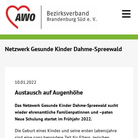
Kids & Teens
Netzwerk Gesunde Kinder Dahme-Spreewald
Senioren
Menschen mit Behinderung
10.01.2022
Austausch auf Augenhöhe
Beratung & Hilfe
Das Netzwerk Gesunde Kinder Dahme-Spreewald sucht
wieder ehrenamtliche Familienpatinnen und –paten
Begegnung
Neue Schulung startet im Frühjahr 2022.
Die Geburt eines Kindes und seine ersten Lebensjahre
Bildung
sind eine ganz besondere Zeit für Eltern, zwischen