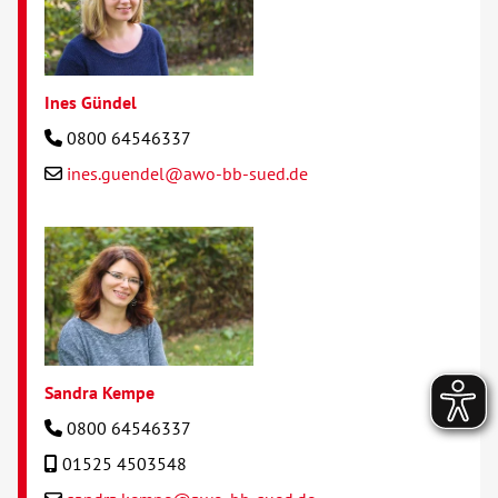
Ines Gündel
0800 64546337
ines.guendel@awo-bb-sued.de
Sandra Kempe
0800 64546337
01525 4503548