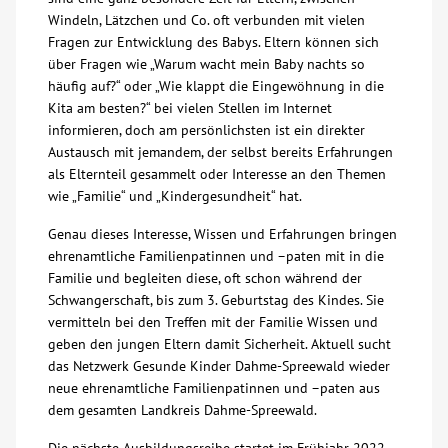
Windeln, Lätzchen und Co. oft verbunden mit vielen
Über uns
Fragen zur Entwicklung des Babys. Eltern können sich
über Fragen wie „Warum wacht mein Baby nachts so
häufig auf?“ oder „Wie klappt die Eingewöhnung in die
Veranstaltungen
Kita am besten?“ bei vielen Stellen im Internet
informieren, doch am persönlichsten ist ein direkter
Spenden
Austausch mit jemandem, der selbst bereits Erfahrungen
als Elternteil gesammelt oder Interesse an den Themen
wie „Familie“ und „Kindergesundheit“ hat.
Mitmachen
Genau dieses Interesse, Wissen und Erfahrungen bringen
ehrenamtliche Familienpatinnen und –paten mit in die
Karriere
Familie und begleiten diese, oft schon während der
Schwangerschaft, bis zum 3. Geburtstag des Kindes. Sie
Ausbildung
vermitteln bei den Treffen mit der Familie Wissen und
geben den jungen Eltern damit Sicherheit. Aktuell sucht
das Netzwerk Gesunde Kinder Dahme-Spreewald wieder
Glossar
neue ehrenamtliche Familienpatinnen und –paten aus
dem gesamten Landkreis Dahme-Spreewald.
Suche