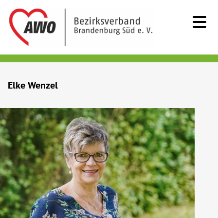
Kids & Teens
Elke Wenzel
Senioren
Menschen mit Behinderung
Beratung & Hilfe
Begegnung
Bildung