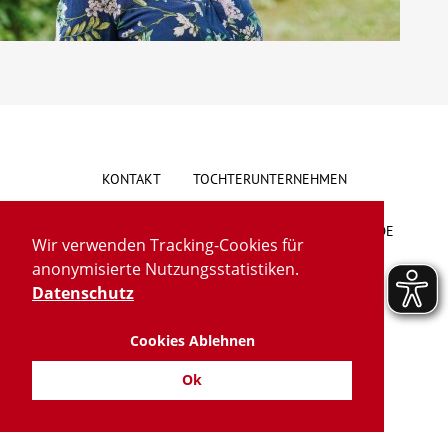
Über uns
Veranstaltungen
Spenden
KONTAKT
TOCHTERUNTERNEHMEN
Mitmachen
HINWEISGEBERSYSTEM
VORSCHLAG/BESCHWERDE
Wir verwenden Tracking-Cookies für
Karriere
anonymisierte Nutzungsstatistiken.
LIEFERKETTENGESETZ
BARRIEREFREIHEIT
Datenschutz
Ausbildung
IMPRESSUM
DATENSCHUTZ
TRANSPARENZ
Cookies Ablehnen
Glossar
Ok
Suche