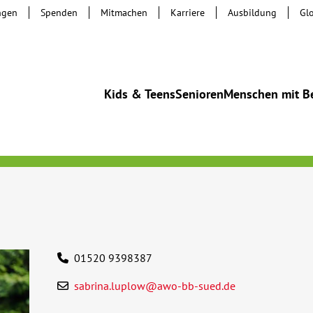
ngen
Spenden
Mitmachen
Karriere
Ausbildung
Gl
Kids & Teens
Senioren
Menschen mit B
01520 9398387
sabrina.luplow@awo-bb-sued.de