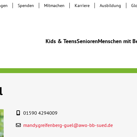
ngen
Spenden
Mitmachen
Karriere
Ausbildung
Gl
Kids & Teens
Senioren
Menschen mit B
l
01590 4294009
mandy.greifenberg-guel@awo-bb-sued.de