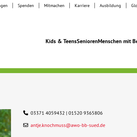
ngen
Spenden
Mitmachen
Karriere
Ausbildung
Gl
Kids & Teens
Senioren
Menschen mit B
03371 4059432 | 01520 9365806
antje.knochmuss@awo-bb-sued.de