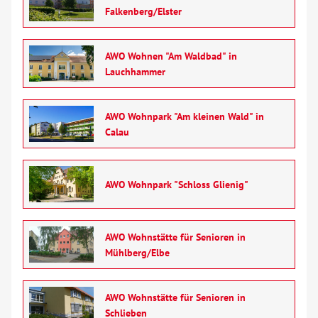
Falkenberg/Elster
Verhinderungspflege
Vollstationäre Pflege
AWO Wohnen "Am Waldbad" in
Lauchhammer
Wohnen mit Service
AWO Wohnpark "Am kleinen Wald" in
Wohngruppen
Calau
Menschen mit Behinderung
AWO Wohnpark "Schloss Glienig"
Beratung & Hilfe
AWO Wohnstätte für Senioren in
Begegnung
Mühlberg/Elbe
Bildung
AWO Wohnstätte für Senioren in
Schlieben