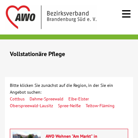
Kids & Teens
Vollstationäre Pflege
Senioren
Beratung
Bitte klicken Sie zunächst auf die Region, in der Sie ein
Angebot suchen:
Kurzzeitpflege
Cottbus
Dahme-Spreewald
Elbe-Elster
Oberspreewald-Lausitz
Spree-Neiße
Teltow-Fläming
Sozialstationen/Ambulante Pflege
Tagespflege
AWO Wohnen "Am Markt" in