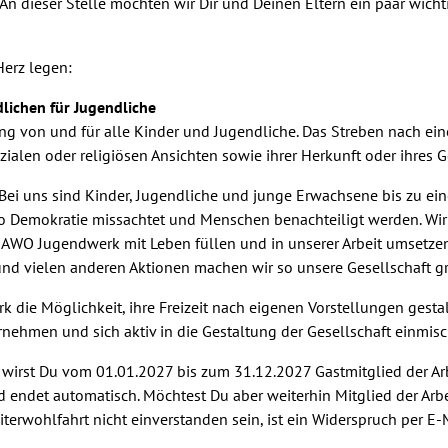
n dieser Stelle möchten wir Dir und Deinen Eltern ein paar wich
Herz legen:
ichen für Jugendliche
ng von und für alle Kinder und Jugendliche. Das Streben nach ein
len oder religiösen Ansichten sowie ihrer Herkunft oder ihres Ge
 Bei uns sind Kinder, Jugendliche und junge Erwachsene bis zu ein
 Demokratie missachtet und Menschen benachteiligt werden. Wir steh
 AWO Jugendwerk mit Leben füllen und in unserer Arbeit umsetzen. 
d vielen anderen Aktionen machen wir so unsere Gesellschaft gre
 die Möglichkeit, ihre Freizeit nach eigenen Vorstellungen ges
nehmen und sich aktiv in die Gestaltung der Gesellschaft einmisc
wirst Du vom 01.01.2027 bis zum 31.12.2027 Gastmitglied der Ar
d endet automatisch. Möchtest Du aber weiterhin Mitglied der Arbe
beiterwohlfahrt nicht einverstanden sein, ist ein Widerspruch per