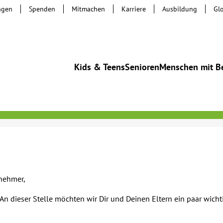
ngen
Spenden
Mitmachen
Karriere
Ausbildung
Gl
Kids & Teens
Senioren
Menschen mit B
lnehmer,
n dieser Stelle möchten wir Dir und Deinen Eltern ein paar wich