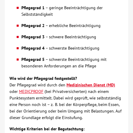
Pflegegrad 1
– geringe Beeinträchtigung der
Über uns
Selbstständigkeit
Pflegegrad 2
– erhebliche Beeinträchtigung
Veranstaltungen
Pflegegrad 3
– schwere Beeinträchtigung
Spenden
Pflegegrad 4
– schwerste Beeinträchtigung
Pflegegrad 5
– schwerste Beeinträchtigung mit
Mitmachen
besonderen Anforderungen an die Pflege
Karriere
Wie wird der Pflegegrad festgestellt?
Der Pflegegrad wird durch den
Medizinischen Dienst (MD)
oder
MEDICPROOF
(bei Privatversicherten) nach einem
Ausbildung
Punktesystem ermittelt. Dabei wird geprüft, wie selbstständig
eine Person noch ist – z. B. bei der Körperpflege, beim Essen,
bei der Orientierung oder beim Umgang mit Belastungen. Auf
Glossar
dieser Grundlage erfolgt die Einstufung.
Suche
Wichtige Kriterien bei der Begutachtung: