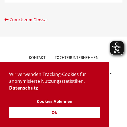
Zurück zum Glossar
KONTAKT
TOCHTERUNTERNEHMEN
HINWEISGEBERSYSTEM
VORSCHLAG/BESCHWERDE
Wir verwenden Tracking-Cookies für
anonymisierte Nutzungsstatistiken.
LIEFERKETTENGESETZ
BARRIEREFREIHEIT
Datenschutz
Cookies Ablehnen
IMPRESSUM
DATENSCHUTZ
TRANSPARENZ
Ok