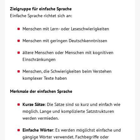
Zielgruppe für einfache Sprache
Über uns
Einfache Sprache richtet sich an:
Veranstaltungen
Menschen mit Lern- oder Leseschwierigkeiten
Menschen mit geringen Deutschkenntnissen
Spenden
ältere Menschen oder Menschen mit kognitiven
Einschränkungen
Mitmachen
Menschen, die Schwierigkeiten beim Verstehen
komplexer Texte haben
Karriere
Merkmale der einfachen Sprache
Ausbildung
Kurze Sätze
: Die Sätze sind so kurz und einfach wie
möglich. Lange und komplizierte Satzstrukturen
Glossar
werden vermieden.
Einfache Wörter
: Es werden möglichst einfache und
Suche
gängige Wörter verwendet. Fachbegriffe oder