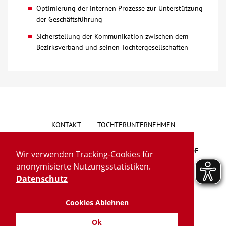
Optimierung der internen Prozesse zur Unterstützung
Über uns
der Geschäftsführung
Sicherstellung der Kommunikation zwischen dem
Veranstaltungen
Bezirksverband und seinen Tochtergesellschaften
Spenden
Mitmachen
KONTAKT
TOCHTERUNTERNEHMEN
Karriere
HINWEISGEBERSYSTEM
VORSCHLAG/BESCHWERDE
Wir verwenden Tracking-Cookies für
Ausbildung
anonymisierte Nutzungsstatistiken.
LIEFERKETTENGESETZ
BARRIEREFREIHEIT
Datenschutz
Glossar
Cookies Ablehnen
IMPRESSUM
DATENSCHUTZ
TRANSPARENZ
Suche
Ok