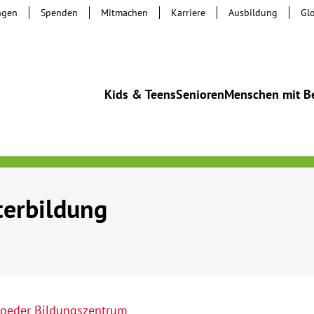
ngen
Spenden
Mitmachen
Karriere
Ausbildung
Gl
Kids & Teens
Senioren
Menschen mit B
terbildung
oeder Bildungszentrum