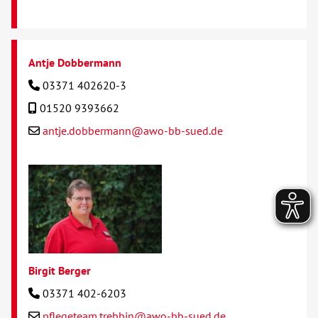
Antje Dobbermann
03371 402620-3
01520 9393662
antje.dobbermann@awo-bb-sued.de
Birgit Berger
03371 402-6203
pflegeteam.trebbin@awo-bb-sued.de