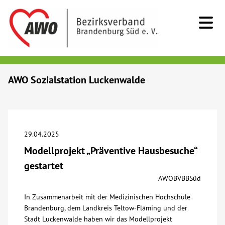
Kids & Teens
AWO Sozialstation Luckenwalde
Senioren
Menschen mit Behinderung
29.04.2025
Modellprojekt „Präventive Hausbesuche“
Beratung & Hilfe
gestartet
AWOBVBBSüd
Begegnung
In Zusammenarbeit mit der Medizinischen Hochschule
Brandenburg, dem Landkreis Teltow-Fläming und der
Bildung
Stadt Luckenwalde haben wir das Modellprojekt