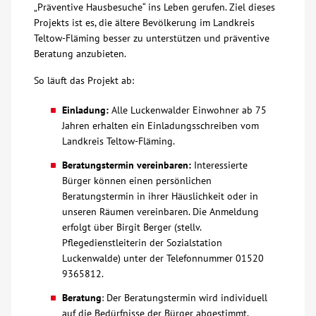
„Präventive Hausbesuche“ ins Leben gerufen. Ziel dieses
Projekts ist es, die ältere Bevölkerung im Landkreis
Über uns
Teltow-Fläming besser zu unterstützen und präventive
Beratung anzubieten.
Veranstaltungen
So läuft das Projekt ab:
Spenden
Einladung:
Alle Luckenwalder Einwohner ab 75
Jahren erhalten ein Einladungsschreiben vom
Landkreis Teltow-Fläming.
Mitmachen
Beratungstermin vereinbaren:
Interessierte
Bürger können einen persönlichen
Karriere
Beratungstermin in ihrer Häuslichkeit oder in
unseren Räumen vereinbaren. Die Anmeldung
Ausbildung
erfolgt über Birgit Berger (stellv.
Pflegedienstleiterin der Sozialstation
Luckenwalde) unter der Telefonnummer 01520
Glossar
9365812.
Beratung
: Der Beratungstermin wird individuell
Suche
auf die Bedürfnisse der Bürger abgestimmt.