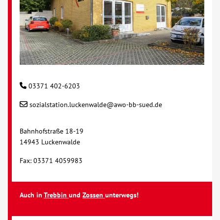
03371 402-6203
sozialstation.luckenwalde@awo-bb-sued.de
Bahnhofstraße 18-19
14943 Luckenwalde
Fax: 03371 4059983
Auch in
Trebbin
und
Zossen
unterwegs!