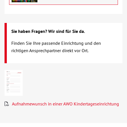
Jugendweihe
Kitas
Sie haben Fragen? Wir sind für Sie da.
Netzwerk Gesunde Kinder
Finden Sie Ihre passende Einrichtung und den
richtigen Ansprechpartner direkt vor Ort.
Schwangerschaft
Sozialpädagogische Familienhilfe
Tagesgruppe
Teilhabeassistenz
Aufnahmewunsch in einer AWO Kindertageseinrichtung
Wohnen