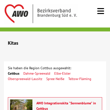
Kids & Teens
Kitas
Erziehungs- und Familienberatung
Fachberatung Sprache
Sie haben die Region Cottbus ausgewählt:
Cottbus
Dahme-Spreewald
Elbe-Elster
Familienunterstützender Dienst
Oberspreewald-Lausitz
Spree-Neiße
Teltow-Fläming
Frühförderung
Jugend(sozial)arbeit
AWO Integrationskita "Sonnenblume" in
Cottbus