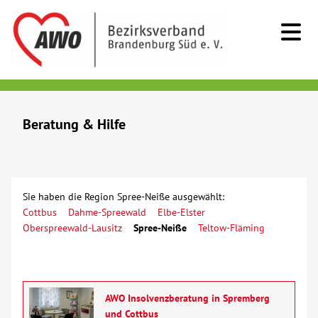
Kids & Teens
Beratung & Hilfe
Senioren
Menschen mit Behinderung
Sie haben die Region Spree-Neiße ausgewählt:
Cottbus
Dahme-Spreewald
Elbe-Elster
Beratung & Hilfe
Oberspreewald-Lausitz
Spree-Neiße
Teltow-Fläming
Demenz
AWO Insolvenzberatung in Spremberg
Erziehungs- und Familienberatung
und Cottbus