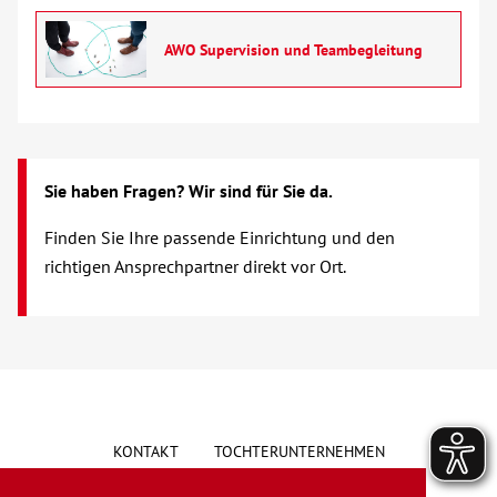
Über uns
AWO Supervision und Teambegleitung
Veranstaltungen
Spenden
Sie haben Fragen? Wir sind für Sie da.
Mitmachen
Finden Sie Ihre passende Einrichtung und den
richtigen Ansprechpartner direkt vor Ort.
Karriere
Ausbildung
Glossar
KONTAKT
TOCHTERUNTERNEHMEN
Suche