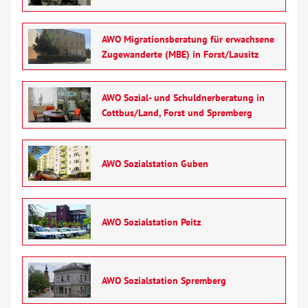
Hörbehinderung
AWO Migrationsberatung für erwachsene
Zugewanderte (MBE) in Forst/Lausitz
Migration
Schulden und Insolvenz
AWO Sozial- und Schuldnerberatung in
Cottbus/Land, Forst und Spremberg
Schwangerschaft
AWO Sozialstation Guben
Supervision und Teambegleitung
Wohnungslosigkeit
AWO Sozialstation Peitz
Begegnung
AWO Sozialstation Spremberg
Bildung