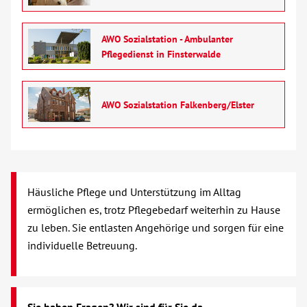
Verhinderungspflege
AWO Sozialstation - Ambulanter
Vollstationäre Pflege
Pflegedienst in Finsterwalde
Wohnen mit Service
AWO Sozialstation Falkenberg/Elster
Wohngruppen
Menschen mit Behinderung
Häusliche Pflege und Unterstützung im Alltag
Beratung & Hilfe
ermöglichen es, trotz Pflegebedarf weiterhin zu Hause
zu leben. Sie entlasten Angehörige und sorgen für eine
Begegnung
individuelle Betreuung.
Bildung