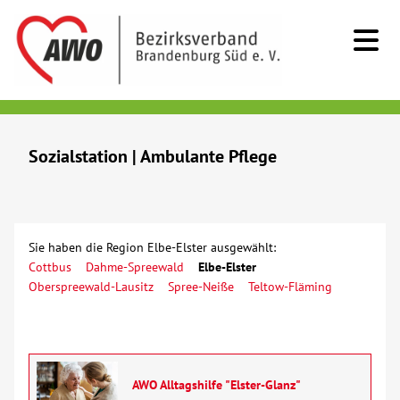
Kids & Teens
Sozialstation | Ambulante Pflege
Senioren
Beratung
Sie haben die Region Elbe-Elster ausgewählt:
Cottbus
Dahme-Spreewald
Elbe-Elster
Kurzzeitpflege
Oberspreewald-Lausitz
Spree-Neiße
Teltow-Fläming
Sozialstationen/Ambulante Pflege
Tagespflege
AWO Alltagshilfe "Elster-Glanz"