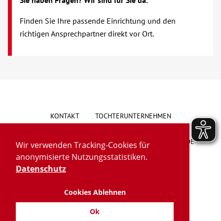
Sie haben Fragen? Wir sind für Sie da.
Über uns
Finden Sie Ihre passende Einrichtung und den
richtigen Ansprechpartner direkt vor Ort.
Veranstaltungen
Spenden
Mitmachen
KONTAKT
TOCHTERUNTERNEHMEN
Karriere
HINWEISGEBERSYSTEM
VORSCHLAG/BESCHWERDE
Wir verwenden Tracking-Cookies für
Ausbildung
anonymisierte Nutzungsstatistiken.
LIEFERKETTENGESETZ
BARRIEREFREIHEIT
Datenschutz
Glossar
Cookies Ablehnen
IMPRESSUM
DATENSCHUTZ
TRANSPARENZ
Suche
Ok