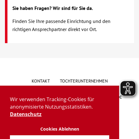
Über uns
Sie haben Fragen? Wir sind für Sie da.
Finden Sie Ihre passende Einrichtung und den
Veranstaltungen
richtigen Ansprechpartner direkt vor Ort.
Spenden
Mitmachen
Karriere
KONTAKT
TOCHTERUNTERNEHMEN
Ausbildung
HINWEISGEBERSYSTEM
VORSCHLAG/BESCHWERDE
Wir verwenden Tracking-Cookies für
anonymisierte Nutzungsstatistiken.
Glossar
LIEFERKETTENGESETZ
BARRIEREFREIHEIT
Datenschutz
Cookies Ablehnen
IMPRESSUM
Suche
DATENSCHUTZ
TRANSPARENZ