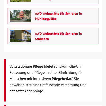
Verhinderungspflege
AWO Wohnstätte für Senioren in
Vollstationäre Pflege
Mühlberg/Elbe
Wohnen mit Service
AWO Wohnstätte für Senioren in
Schlieben
Wohngruppen
Menschen mit Behinderung
Vollstationäre Pflege bietet rund-um-die-Uhr
Beratung & Hilfe
Betreuung und Pflege in einer Einrichtung für
Menschen mit intensivem Pflegebedarf. Sie
Begegnung
gewährleistet eine umfassende Versorgung und
entlastet Angehörige.
Bildung