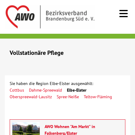
Kids & Teens
Vollstationäre Pflege
Senioren
Beratung
Sie haben die Region Elbe-Elster ausgewählt:
Cottbus
Dahme-Spreewald
Elbe-Elster
Kurzzeitpflege
Oberspreewald-Lausitz
Spree-Neiße
Teltow-Fläming
Sozialstationen/Ambulante Pflege
Tagespflege
AWO Wohnen "Am Markt" in
Falkenberg/Elster