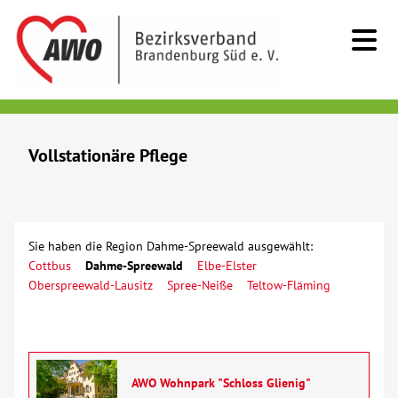
Kids & Teens
Vollstationäre Pflege
Senioren
Beratung
Sie haben die Region Dahme-Spreewald ausgewählt:
Cottbus
Dahme-Spreewald
Elbe-Elster
Kurzzeitpflege
Oberspreewald-Lausitz
Spree-Neiße
Teltow-Fläming
Sozialstationen/Ambulante Pflege
Tagespflege
AWO Wohnpark "Schloss Glienig"