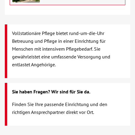
Verhinderungspflege
Vollstationäre Pflege
Vollstationäre Pflege bietet rund-um-die-Uhr
Wohnen mit Service
Betreuung und Pflege in einer Einrichtung für
Menschen mit intensivem Pflegebedarf. Sie
Wohngruppen
gewährleistet eine umfassende Versorgung und
entlastet Angehörige.
Menschen mit Behinderung
Beratung & Hilfe
Sie haben Fragen? Wir sind für Sie da.
Finden Sie Ihre passende Einrichtung und den
Begegnung
richtigen Ansprechpartner direkt vor Ort.
Bildung