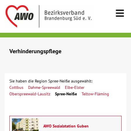
Kids & Teens
Verhinderungspflege
Senioren
Beratung
Sie haben die Region Spree-Neiße ausgewählt:
Cottbus
Dahme-Spreewald
Elbe-Elster
Kurzzeitpflege
Oberspreewald-Lausitz
Spree-Neiße
Teltow-Fläming
Sozialstationen/Ambulante Pflege
Tagespflege
AWO Sozialstation Guben