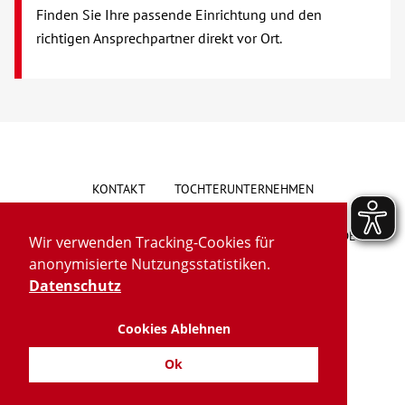
Finden Sie Ihre passende Einrichtung und den
Über uns
richtigen Ansprechpartner direkt vor Ort.
Veranstaltungen
Spenden
Mitmachen
KONTAKT
TOCHTERUNTERNEHMEN
Karriere
HINWEISGEBERSYSTEM
VORSCHLAG/BESCHWERDE
Wir verwenden Tracking-Cookies für
anonymisierte Nutzungsstatistiken.
Ausbildung
LIEFERKETTENGESETZ
BARRIEREFREIHEIT
Datenschutz
Glossar
Cookies Ablehnen
IMPRESSUM
DATENSCHUTZ
TRANSPARENZ
Ok
Suche