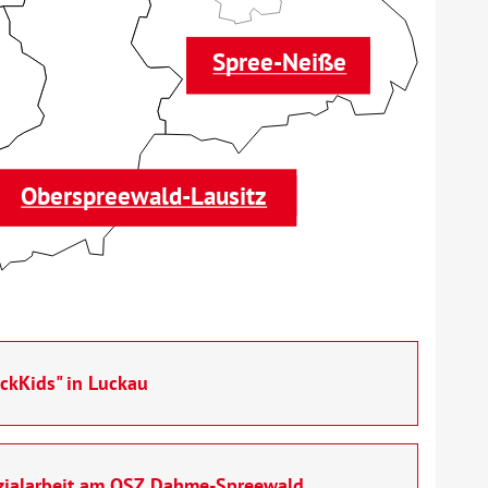
Spree-Neiße
Oberspreewald-Lausitz
ckKids" in Luckau
ozialarbeit am OSZ Dahme-Spreewald