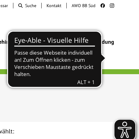
ossar
Suche
Kontakt
AWO BB Süd
ehinderung
Beratung & Hilfe
Begegnung
Bildung
ählt: