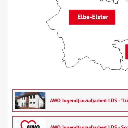
Elbe-Elster
AWO Jugend(sozial)arbeit LDS - "Lü
AWO Jugend(sozial)arbeit LDS - S