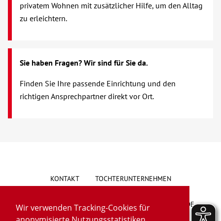
privatem Wohnen mit zusätzlicher Hilfe, um den Alltag
Verhinderungspflege
zu erleichtern.
Vollstationäre Pflege
Sie haben Fragen? Wir sind für Sie da.
Wohnen mit Service
Finden Sie Ihre passende Einrichtung und den
Wohngruppen
richtigen Ansprechpartner direkt vor Ort.
Menschen mit Behinderung
Beratung & Hilfe
Begegnung
KONTAKT
TOCHTERUNTERNEHMEN
Bildung
HINWEISGEBERSYSTEM
VORSCHLAG/BESCHWERDE
Wir verwenden Tracking-Cookies für
anonymisierte Nutzungsstatistiken.